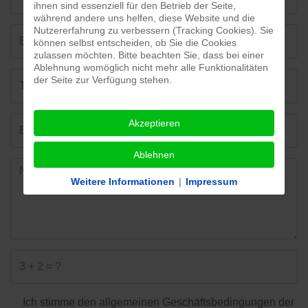
ihnen sind essenziell für den Betrieb der Seite,
während andere uns helfen, diese Website und die
Nutzererfahrung zu verbessern (Tracking Cookies). Sie
können selbst entscheiden, ob Sie die Cookies
zulassen möchten. Bitte beachten Sie, dass bei einer
Ablehnung womöglich nicht mehr alle Funktionalitäten
der Seite zur Verfügung stehen.
Akzeptieren
Ablehnen
Weitere Informationen
|
Impressum
Ich stimme den allgemeinen Geschäftsbedingungen der